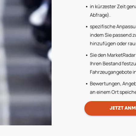
in kürzester Zeit ge
Abfrage
).
spezifische Anpass
indem Sie passend z
hinzufügen oder ra
Sie den
Market
Radar
Ihren Bestand festz
Fahrzeugangebote in
Bewertungen, Angebo
an einem Ort speich
JETZT ANM