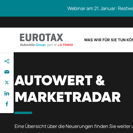
Webinar am 21. Januar: Restw
WAS WIR FÜR SIE TUN K
direkt
Eurotax durchs
zum
Inhalt
AUTOWERT &
MARKETRADAR
Eine Übersicht über die Neuerungen finden Sie weiter