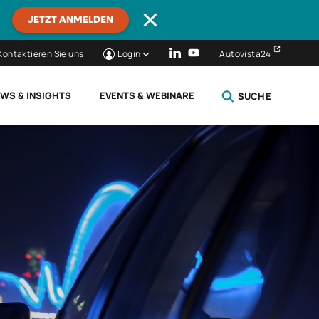
JETZT ANMELDEN
Kontaktieren Sie uns
Login
Autovista24
WS & INSIGHTS
EVENTS & WEBINARE
SUCHE
SCHLIESSEN