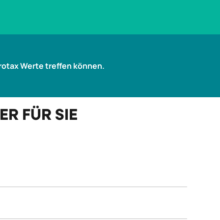
urotax Werte treffen können.
R FÜR SIE
e KM-Stand“ wird künftig zusätzlich auch im