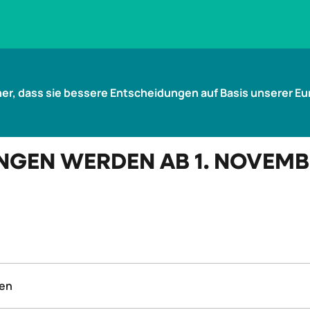
her, dass sie bessere Entscheidungen auf Basis unserer E
GEN WERDEN AB 1. NOVEMBE
otax Wert berücksichtigt.
Der „durchschnittlich beobachtet
gen
alb des Autowert Notierungs-Fensters) angezeigt.