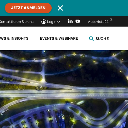
JETZT ANMELDEN
Kontaktieren Sie uns
Login
Autovista24
WS & INSIGHTS
EVENTS & WEBINARE
SUCHE
SCHLIESSEN