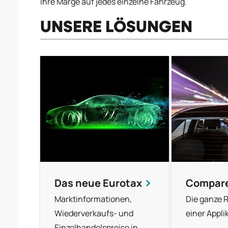
Ihre Marge auf jedes einzelne Fahrzeug.
UNSERE LÖSUNGEN
Das neue Eurotax
Compar
Marktinformationen,
Die ganze R
Wiederverkaufs- und
einer Appli
Einzelhandelspreise in