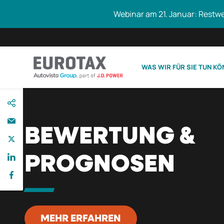
Webinar am 21. Januar: Restw
WAS WIR FÜR SIE TUN K
direkt
Eurotax durchs
zum
Inhalt
BEWERTUNG &
PROGNOSEN
MEHR ERFAHREN