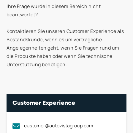
Zustand. Damit errechnet man einen
bei denen die ursprüngliche Absicht des
Ihre Frage wurde in diesem Bereich nicht
vergleichbaren Fahrzeugwert – den Eurotax-
Verkäufers nicht ermittelt werden kann.
beantwortet?
Marktdurchschnitt.
Kontaktieren Sie unseren Customer Experience als
Bestandskunde, wenn es um vertragliche
Angelegenheiten geht, wenn Sie Fragen rund um
die Produkte haben oder wenn Sie technische
Unterstützung benötigen.
Customer Experience
customer@autovistagroup.com