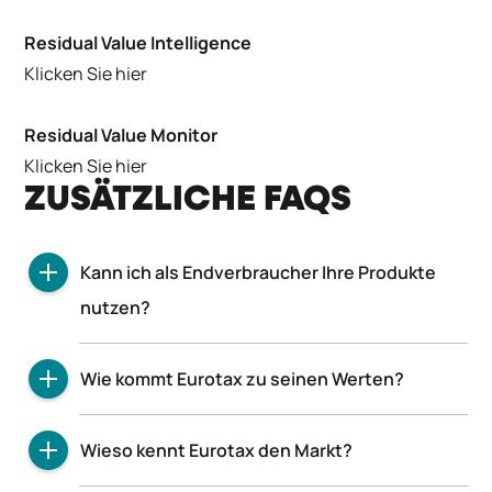
Residual Value Intelligence
Klicken Sie hier
Residual Value Monitor
Klicken Sie hier
ZUSÄTZLICHE FAQS
Kann ich als Endverbraucher Ihre Produkte
nutzen?
Die Eurotax Fahrzeug-Bewertung ist seit über
Wie kommt Eurotax zu seinen Werten?
60 Jahren eine feste Institution im
Gebrauchtwagenhandel und war über lange
Eurotax berechnet Fahrzeugwerte anhand eines
Zeit für jedermann zugänglich. Heute bieten wir
Wieso kennt Eurotax den Markt?
statistischen Modells und umfassender
unsere Produkte und Services nur noch
Marktbeobachtung. Für die Ermittlung eines