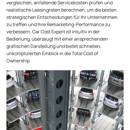
vergleichen
,
anfallende
Servicekosten
prüfen
und
realistische
Leasingraten
berechnen
, um die
besten
strategischen
Entscheidungen
für
Ihr
Unternehmen
zu
treffen
und
Ihre
Remarketing-Performance
zu
verbessern
.
Car Cost Expert
ist
intuitiv
in der
Bedienung
,
überzeugt
mit
einer
ansprechenden
grafischen
Darstellung
und
bietet
schnellen
,
unkomplizierten
Einblick
in die Total Cost of
Ownership.