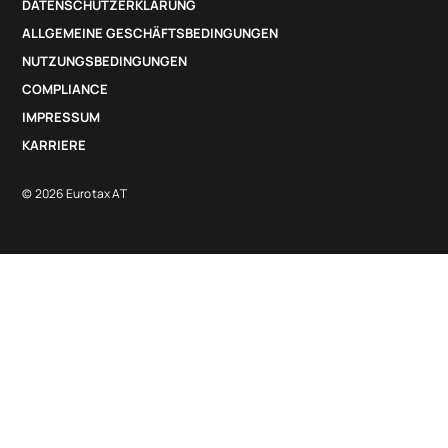
DATENSCHUTZERKLÄRUNG
sofort per Mail. Alternativ kann der Verkäufer
ALLGEMEINE GESCHÄFTSBEDINGUNGEN
das Dokument erstellen und ausdrucken. Die
NUTZUNGSBEDINGUNGEN
Historie bietet volle Transparenz über den
COMPLIANCE
Vorgang und die Angebotspreise.
IMPRESSUM
KARRIERE
© 2026 Eurotax AT