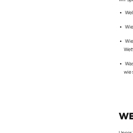
Wel
Wie
Wie
Wet
Was
wie
WE
Unser 