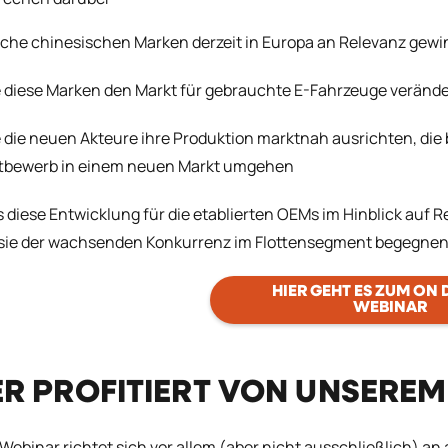
che chinesischen Marken derzeit in Europa an Relevanz gewin
 diese Marken den Markt für gebrauchte E-Fahrzeuge veränd
 die neuen Akteure ihre Produktion marktnah ausrichten, di
tbewerb in einem neuen Markt umgehen
 diese Entwicklung für die etablierten OEMs im Hinblick au
 sie der wachsenden Konkurrenz im Flottensegment begegne
HIER GEHT ES ZUM ON
WEBINAR
R PROFITIERT VON UNSERE
Webinar richtet sich vor allem (aber nicht ausschließlich) an