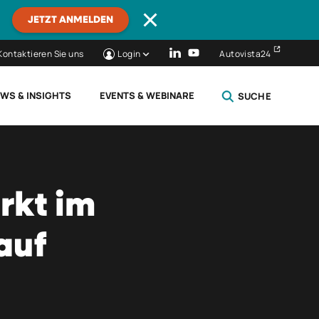
JETZT ANMELDEN
Kontaktieren Sie uns
Login
Autovista24
WS & INSIGHTS
EVENTS & WEBINARE
SUCHE
SCHLIESSEN
rkt im
auf