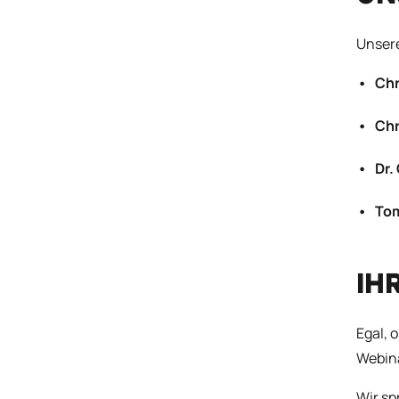
Unsere
Chr
Chr
Dr.
To
IH
Egal, 
Webina
Wir s