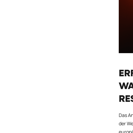
ER
WA
RE
Das An
der We
europ