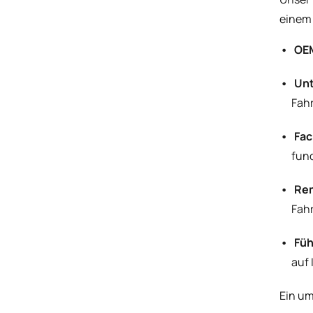
einem 
OE
Unt
Fah
Fac
fun
Rem
Fah
Füh
auf
Ein um