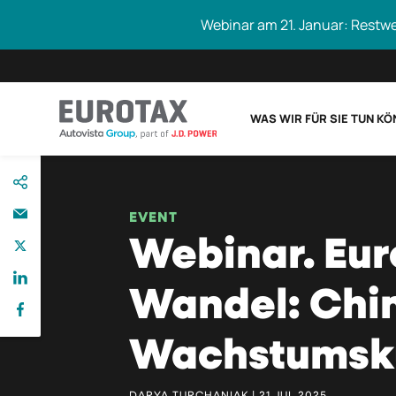
Webinar am 21. Januar: Restw
WAS WIR FÜR SIE TUN K
direkt
Eurotax durchs
zum
Inhalt
EVENT
Webinar. Eu
Wandel: Chin
Wachstumsk