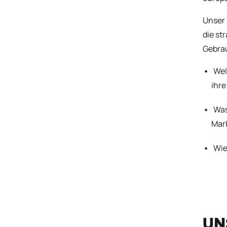
Unser
die st
Gebrau
Wel
ihr
Was
Mar
Wie
UN