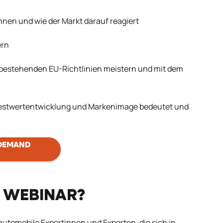
nen und wie der Markt darauf reagiert
ern
e bestehenden EU-Richtlinien meistern und mit dem
f Restwertentwicklung und Markenimage bedeutet und
n
 DEMAND
M WEBINAR?
 automobile Expertinnen und Experten, die sich in