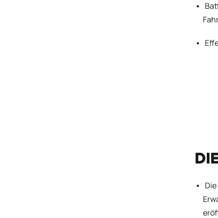
Bat
Fah
Eff
DI
Die
Erwa
erö