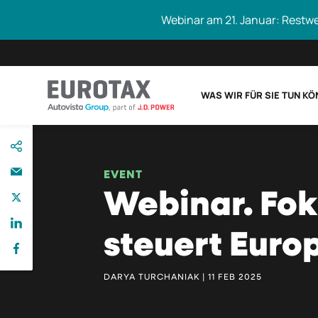
Webinar am 21. Januar: Restw
WAS WIR FÜR SIE TUN K
direkt
Eurotax durchs
zum
Inhalt
EVENT
Webinar. Fok
steuert Euro
DARYA TURCHANIAK | 11 FEB 2025