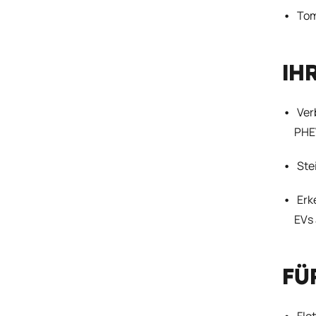
Tom
IH
Ver
PHE
Ste
Erk
EVs 
FÜ