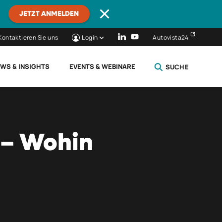
JETZT ANMELDEN
Kontaktieren Sie uns
Login
Autovista24
WS & INSIGHTS
EVENTS & WEBINARE
SUCHE
SCHLIESSEN
 – Wohin