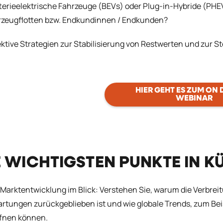
terieelektrische Fahrzeuge (BEVs) oder Plug-in-Hybride (PHEVs
rzeugflotten bzw. Endkundinnen / Endkunden?
ektive Strategien zur Stabilisierung von Restwerten und zur Ste
HIER GEHT ES ZUM ON
WEBINAR
E WICHTIGSTEN PUNKTE IN K
 Marktentwicklung im Blick: Verstehen Sie, warum die Verbrei
rtungen zurückgeblieben ist und wie globale Trends, zum Be
ffnen können.