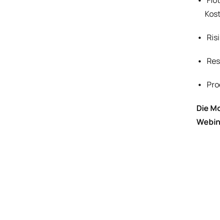
Flo
Kost
Ris
Res
Pro
Die Mo
Webin