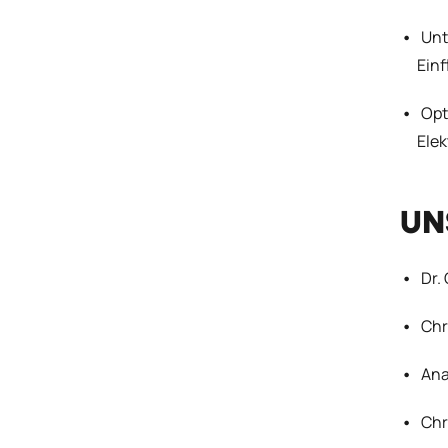
Unt
Ein
Opt
Ele
UN
Dr.
Chr
Ana
Chr