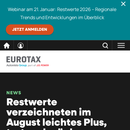
Webinar am 21. Januar: Restwerte 2026 – Regionale
Trends und Entwicklungen im Überblick
JETZT ANMELDEN
direkt
SCHLIESSEN
Eurotax durchsuchen
zum
Inhalt
NEWS
Restwerte
verzeichneten im
August leichtes Plus,