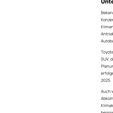
Unte
Bekann
Konzer
Kliman
Antrie
Autob
Toyota
SUV, d
Planun
erfolg
2025.
Auch w
Abkomm
Klimak
beispi