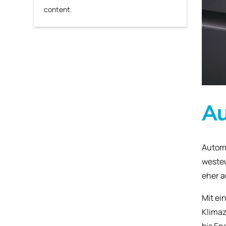
content.
Automo
westeu
eher a
Mit ei
Klimaz
bis En