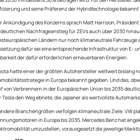
ifizierung und seine Präferenz der Hybridtechnologie bekannt w
er Ankündigung des Konzerns sprach Matt Harrison, Präsident
deutlichen Nachfrageanstieg für ZEVs auch über 2030 hinaus r
steuropäischen Ländern nur noch klimaneutrale Fahrzeuge auf
setzung dafür sei eine entsprechende Infrastruktur von E- u
barkeit der dafür erforderlichen erneuerbaren Energien.
yota hatte einer der größten Autohersteller weltweit bislang no
omobilitätsstrategie in Europa bekannt gegeben. Und das, obwoh
f von Verbrennern in der Europäischen Union bis 2035 deutli
r Tesla den Weg ebnete, die Japaner als wertvollste Automarke
ndere Branchengrößen verfolgen klimaneutrale Ziele. VW pla
nnungsmotoren in Europa bis 2035. Mercedes Benz hat angek
ektromobilität umzustellen, vorausgesetzt die jeweilige Marktla