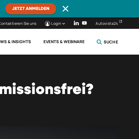
JETZT ANMELDEN
Kontaktieren Sie uns
Login
Autovista24
WS & INSIGHTS
EVENTS & WEBINARE
SUCHE
SCHLIESSEN
missionsfrei?