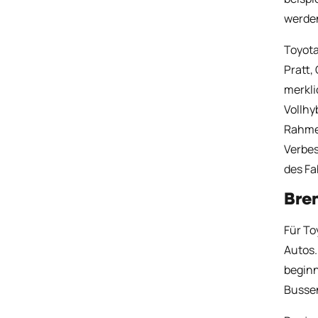
werde
Toyota
Pratt,
merkli
Vollhy
Rahme
Verbes
des Fa
Bren
Für To
Autos.
beginn
Bussen