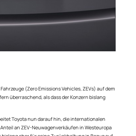
e Fahrzeuge (Zero Emissions Vehicles, ZEVs) auf dem
ern überraschend, als dass der Konzern bislang
itet Toyota nun darauf hin, die internationalen
r Anteil an ZEV-Neuwagenverkäufen in Westeuropa
r bislang eher für seine Zurückhaltung in Bezug auf