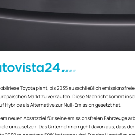
bilriese Toyota plant, bis 2035 ausschließlich emissionsfrei
ropäischen Markt zu verkaufen. Diese Nachricht kommt insof
uf Hybride als Alternative zur Null-Emission gesetzt hat.
nem neuen Absatzziel für seine emissionsfreien Fahrzeuge arbe
iele umzusetzen. Das Unternehmen geht davon aus, dass de
de 2030 mindestens 50% betragen wird. Für den Hersteller, de