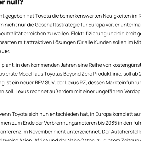
r null?
t gegeben hat Toyota die bemerkenswerten Neuigkeiten im Ra
n nicht nur die Geschäftsstrategie für Europa vor, er unterm
eutralität erreichen zu wollen. Elektrifizierung und ein brei
bsarten mit attraktiven Lösungen für alle Kunden sollen im Mi
auer.
 plant, in den kommenden Jahren eine Reihe von kostengünst
as erste Modell aus Toyotas Beyond Zero Produktlinie, soll ab 
g ist ein neuer BEV SUV, der Lexus RZ, dessen Markteinführu
en soll. Lexus rechnet außerdem mit einer ungefähren Verdop
enn Toyota sich nun entschieden hat, in Europa komplett auf 
en zum Ende der Verbrennungsmotoren bis 2035 in den führe
onferenz im November nicht unterzeichnet. Der Autoherstelle
elsweise Asien, Afrika und der Nahe Osten, zu diesem Zeitpunk