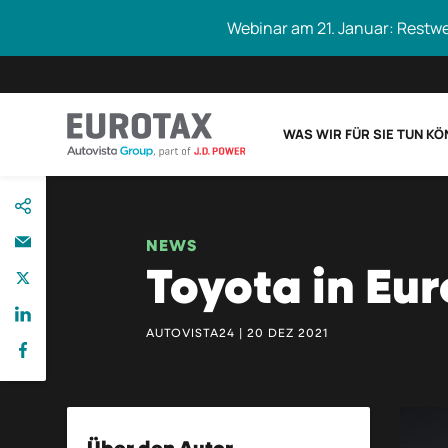
Webinar am 21. Januar: Restw
WAS WIR FÜR SIE TUN K
direkt
Eurotax durchs
zum
Inhalt
NEWS
Toyota in Eu
AUTOVISTA24 | 20 DEZ 2021