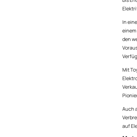
Elektr
In ein
einem 
den we
Voraus
Verfüg
Mit To
Elektr
Verkau
Pionie
Auch a
Verbre
auf El