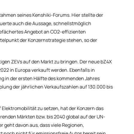
hmen seines Kenshiki-Forums. Hier stellte der
auerte auch die Aussage, schnellstmöglich
t gefächertes Angebot an CO2-effizienten
ttelpunkt der Konzernstrategie stehen, so der
igen ZEVs auf den Markt zu bringen. Der neue bZ4X
2022 in Europa verkauft werden. Ebenfalls in
ng in der ersten Hälfte des kommenden Jahres
plung der jährlichen Verkaufszahlen auf 130.000 bis
Elektromobilität zu setzen, hat der Konzern das
nden Märkten bzw. bis 2040 global auf der UN-
r geht davon aus, dass viele Regionen,
t noch nicht für emissionsfreie Autos bereit sein