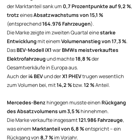
der Marktanteil sank um
0,7 Prozentpunkte auf 9,2 %
,
trotz
eines
Absatzwachstums von 15,1 %
(entsprechend
164.976 Fahrzeugen
).
Die Marke zeigte im zweiten Quartal eine
starke
Entwicklung
mit einem
Volumenanstieg von 17,3 %
.
Das
BEV-Modell iX1
war
BMWs meistverkauftes
Elektrofahrzeug
und machte
18,8 %
der
Gesamtverkäufe in Europa aus.
Auch der
i4 BEV
und der
X1 PHEV
trugen wesentlich
zum Volumen bei, mit
14,2 %
bzw.
12 %
Anteil.
Mercedes-Benz
hingegen musste einen
Rückgang
des Absatzvolumens um 3,5 %
hinnehmen.
Die Marke verkaufte insgesamt
121.986 Fahrzeuge
,
was einem
Marktanteil von 6,8 %
entspricht – ein
Rückgang von
8,7 %
im Vorjahr.