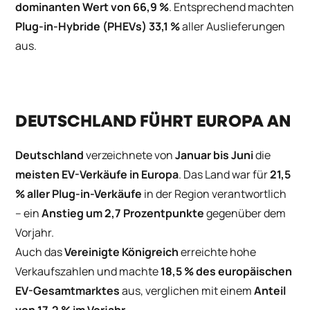
dominanten Wert von 66,9 %
. Entsprechend machten
Plug-in-Hybride (PHEVs)
33,1 %
aller Auslieferungen
aus.
DEUTSCHLAND FÜHRT EUROPA AN
Deutschland
verzeichnete von
Januar bis Juni
die
meisten EV-Verkäufe in Europa
. Das Land war für
21,5
% aller Plug-in-Verkäufe
in der Region verantwortlich
– ein
Anstieg um 2,7 Prozentpunkte
gegenüber dem
Vorjahr.
Auch das
Vereinigte Königreich
erreichte hohe
Verkaufszahlen und machte
18,5 % des europäischen
EV-Gesamtmarktes
aus, verglichen mit einem
Anteil
von 17,2 % im Vorjahr
.