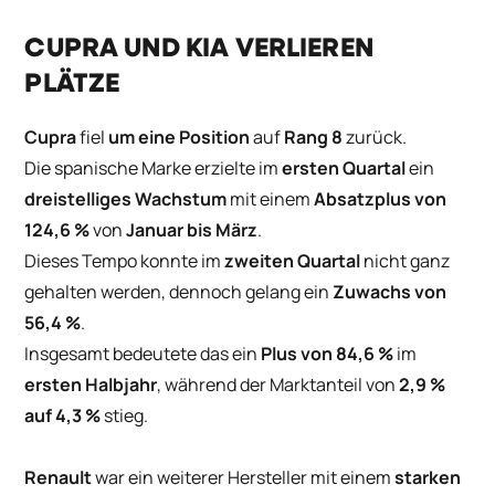
CUPRA UND KIA VERLIEREN
PLÄTZE
Cupra
fiel
um eine Position
auf
Rang 8
zurück.
Die spanische Marke erzielte im
ersten Quartal
ein
dreistelliges Wachstum
mit einem
Absatzplus von
124,6 %
von
Januar bis März
.
Dieses Tempo konnte im
zweiten Quartal
nicht ganz
gehalten werden, dennoch gelang ein
Zuwachs von
56,4 %
.
Insgesamt bedeutete das ein
Plus von 84,6 %
im
ersten Halbjahr
, während der Marktanteil von
2,9 %
auf 4,3 %
stieg.
Renault
war ein weiterer Hersteller mit einem
starken