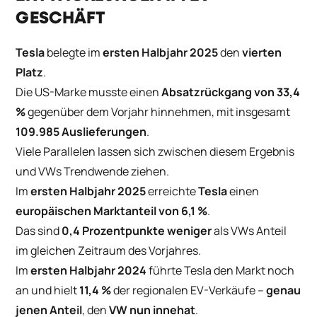
GESCHÄFT
Tesla
belegte im
ersten Halbjahr 2025
den
vierten
Platz
.
Die US-Marke musste einen
Absatzrückgang von 33,4
%
gegenüber dem Vorjahr hinnehmen, mit insgesamt
109.985 Auslieferungen
.
Viele Parallelen lassen sich zwischen diesem Ergebnis
und VWs Trendwende ziehen.
Im
ersten Halbjahr 2025
erreichte
Tesla
einen
europäischen Marktanteil von 6,1 %
.
Das sind
0,4 Prozentpunkte weniger
als VWs Anteil
im gleichen Zeitraum des Vorjahres.
Im
ersten Halbjahr 2024
führte Tesla den Markt noch
an und hielt
11,4 %
der regionalen EV-Verkäufe –
genau
jenen Anteil
, den
VW nun innehat
.