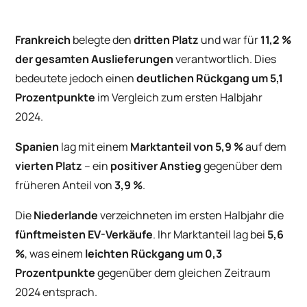
Frankreich
belegte den
dritten Platz
und war für
11,2 %
der gesamten Auslieferungen
verantwortlich. Dies
bedeutete jedoch einen
deutlichen Rückgang um 5,1
Prozentpunkte
im Vergleich zum ersten Halbjahr
2024.
Spanien
lag mit einem
Marktanteil von 5,9 %
auf dem
vierten Platz
– ein
positiver Anstieg
gegenüber dem
früheren Anteil von
3,9 %
.
Die
Niederlande
verzeichneten im ersten Halbjahr die
fünftmeisten EV-Verkäufe
. Ihr Marktanteil lag bei
5,6
%
, was einem
leichten Rückgang um 0,3
Prozentpunkte
gegenüber dem gleichen Zeitraum
2024 entsprach.