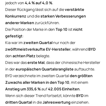
jedoch von
4,4 % auf 4,0 %
.
Dieser Rückgang lässt sich auf die
verstärkte
Konkurrenz
und die
starken Verbesserungen
anderer Marken
zurückführen.
Die Position der Marke in den
Top 10
ist
nicht
gefestigt
:
Kia war im
zweiten Quartal
nur noch der
zwölftmeistverkaufte EV-Hersteller
, während
BYD
den
achten Platz
belegte.
Dies war das
erste Mal
, dass der chinesische Hersteller
in der
europäischen Quartalsrangliste
auftauchte.
BYD verzeichnete im zweiten Quartal
den größten
Zuwachs aller Marken in den Top 10
, mit einem
Anstieg um 335,6 %
auf
42.005 Einheiten
.
Wenn sich dieser Trend fortsetzt, könnte
BYD
im
dritten Quartal
in die
Jahreswertung
einziehen.