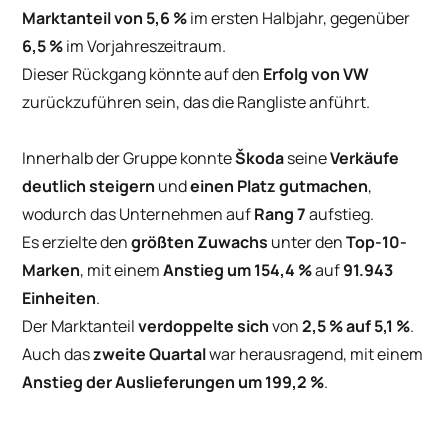
Marktanteil von 5,6 %
im ersten Halbjahr, gegenüber
6,5 %
im Vorjahreszeitraum.
Dieser Rückgang könnte auf den
Erfolg von VW
zurückzuführen sein, das die Rangliste anführt.
Innerhalb der Gruppe konnte
Škoda
seine
Verkäufe
deutlich steigern
und
einen Platz gutmachen
,
wodurch das Unternehmen auf
Rang 7
aufstieg.
Es erzielte den
größten Zuwachs
unter den
Top-10-
Marken
, mit einem
Anstieg um 154,4 %
auf
91.943
Einheiten
.
Der Marktanteil
verdoppelte sich
von
2,5 % auf 5,1 %
.
Auch das
zweite Quartal
war herausragend, mit einem
Anstieg der Auslieferungen um 199,2 %
.