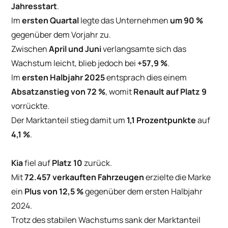
Jahresstart
.
Im
ersten Quartal
legte das Unternehmen
um 90 %
gegenüber dem Vorjahr zu.
Zwischen
April und Juni
verlangsamte sich das
Wachstum leicht, blieb jedoch bei
+57,9 %
.
Im
ersten Halbjahr 2025
entsprach dies einem
Absatzanstieg von 72 %
, womit
Renault auf Platz 9
vorrückte.
Der Marktanteil stieg damit um
1,1 Prozentpunkte
auf
4,1 %
.
Kia
fiel auf
Platz 10
zurück.
Mit
72.457 verkauften Fahrzeugen
erzielte die Marke
ein
Plus von 12,5 %
gegenüber dem ersten Halbjahr
2024.
Trotz des stabilen Wachstums sank der Marktanteil