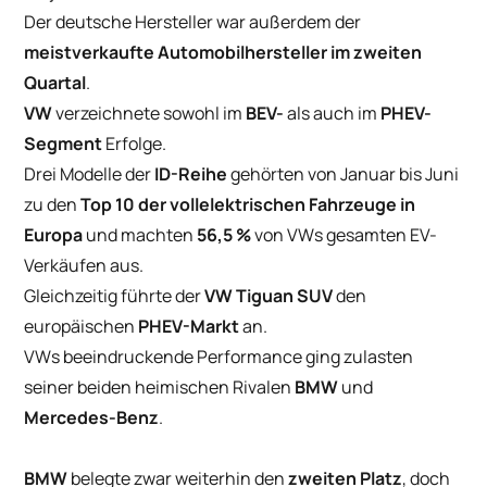
Der deutsche Hersteller war außerdem der
meistverkaufte Automobilhersteller im zweiten
Quartal
.
VW
verzeichnete sowohl im
BEV-
als auch im
PHEV-
Segment
Erfolge.
Drei Modelle der
ID-Reihe
gehörten von Januar bis Juni
zu den
Top 10 der vollelektrischen Fahrzeuge in
Europa
und machten
56,5 %
von VWs gesamten EV-
Verkäufen aus.
Gleichzeitig führte der
VW Tiguan SUV
den
europäischen
PHEV-Markt
an.
VWs beeindruckende Performance ging zulasten
seiner beiden heimischen Rivalen
BMW
und
Mercedes-Benz
.
BMW
belegte zwar weiterhin den
zweiten Platz
, doch