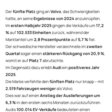
Der
fünfte Platz
ging an
Volvo
, das Schwierigkeiten
hatte, an seine
Ergebnisse von 2024
anzuknüpfen.
Im
ersten Halbjahr 2025
gingen die Verkäufe um
17,2
%
auf
102.533 Einheiten
zurück, während der
Marktanteil um
2,8 Prozentpunkte
auf
5,7 %
fiel.
Der schwedische Hersteller verzeichnete im
zweiten
Quartal
sogar einen
stärkeren Rückgang von 20,9 %
,
womit er auf
Platz 7
abrutschte.
Im Gegensatz dazu erlebt
Audi
ein
positiveres Jahr
2025
.
Die Marke verfehlte den
fünften Platz
nur knapp – mit
2.519 Fahrzeugen weniger
als Volvo.
Dies war auf einen
Anstieg der Auslieferungen um
6,3 %
in den ersten sechs Monaten zurückzuführen.
Audis
100.014 EV-Verkäufe
bedeuteten einen