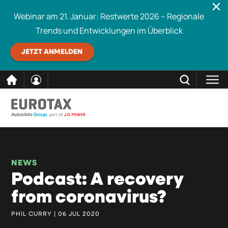
Webinar am 21. Januar: Restwerte 2026 – Regionale
Trends und Entwicklungen im Überblick
JETZT ANMELDEN
direkt
SCHLIESSEN
Eurotax durchsuchen
zum
Inhalt
NEWS
Podcast: A recovery
from coronavirus?
PHIL CURRY | 06 JUL 2020