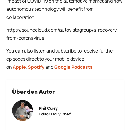
impact of COVID-19 on the automotive market and how
autonomous technology will benefit from
collaboration…
https://soundcloud.com/autovistagroup/a-recovery-
from-coronavirus
You can also listen and subscribe to receive further
episodes direct to your mobile device
on
Apple
,
Spotify
and
Google Podcasts
Über den Autor
Phil Curry
Editor Daily Brief