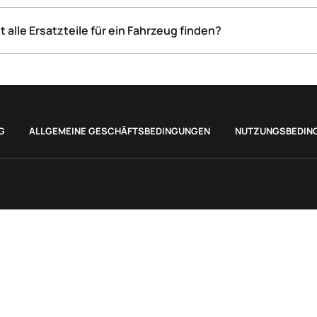
iginalhersteller.
alle Ersatzteile für ein Fahrzeug finden?
levanten Ersatzteile. Kleinteile, wie Schrauben und Muttern,
G
ALLGEMEINE GESCHÄFTSBEDINGUNGEN
NUTZUNGSBEDIN