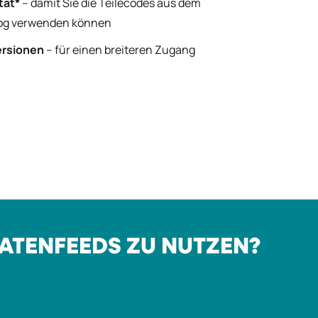
tät*
– damit Sie die Teilecodes aus dem
og verwenden können
ersionen
– für einen breiteren Zugang
ATENFEEDS ZU NUTZEN?