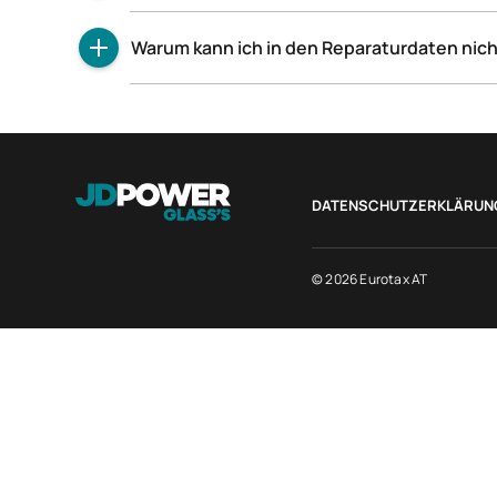
Unsere Daten beruhen auf den Angaben der Or
Warum kann ich in den Reparaturdaten nicht 
Die Reparaturdaten enthalten alle schadensre
DATENSCHUTZERKLÄRUN
© 2026 Eurotax AT