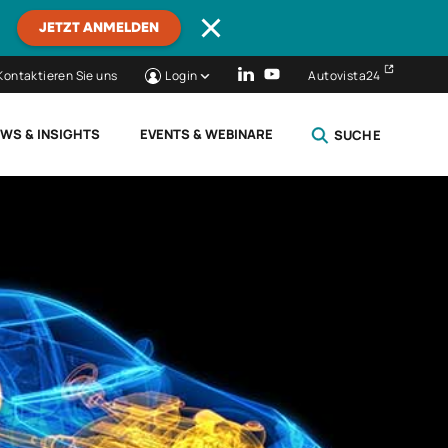
JETZT ANMELDEN
Kontaktieren Sie uns
Login
Autovista24
WS & INSIGHTS
EVENTS & WEBINARE
SUCHE
SCHLIESSEN