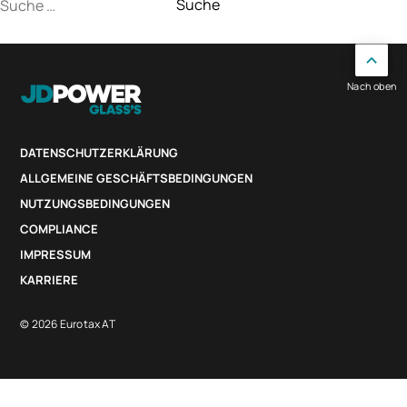
Suche
nach:
Nach oben
DATENSCHUTZERKLÄRUNG
ALLGEMEINE GESCHÄFTSBEDINGUNGEN
NUTZUNGSBEDINGUNGEN
COMPLIANCE
IMPRESSUM
KARRIERE
© 2026 Eurotax AT