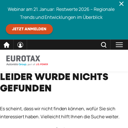
Webinar am 21. Januar: Restwerte 2026 – Regionale
Trends und Entwicklungen im Überblick
JETZT ANMELDEN
direkt
SCHLIESSEN
LEIDER WURDE NICHTS
Eurotax durchsuchen
zum
GEFUNDEN
Inhalt
Es scheint, dass wir nicht finden können, wofür Sie sich
interessiert haben. Vielleicht hilft Ihnen die Suche weiter.