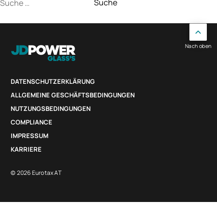
Suche
nach:
Nach oben
DATENSCHUTZERKLÄRUNG
ALLGEMEINE GESCHÄFTSBEDINGUNGEN
NUTZUNGSBEDINGUNGEN
COMPLIANCE
IMPRESSUM
KARRIERE
© 2026 Eurotax AT