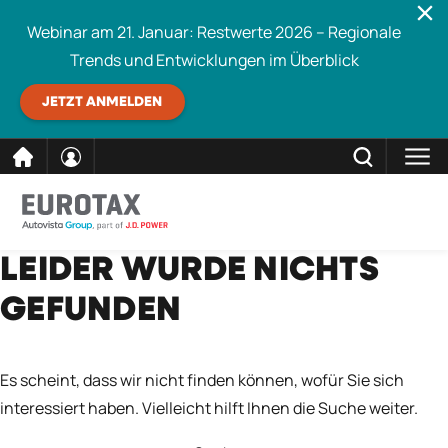
Webinar am 21. Januar: Restwerte 2026 – Regionale
Trends und Entwicklungen im Überblick
JETZT ANMELDEN
direkt
SCHLIESSEN
LEIDER WURDE NICHTS
Eurotax durchsuchen
zum
GEFUNDEN
Inhalt
Es scheint, dass wir nicht finden können, wofür Sie sich
interessiert haben. Vielleicht hilft Ihnen die Suche weiter.