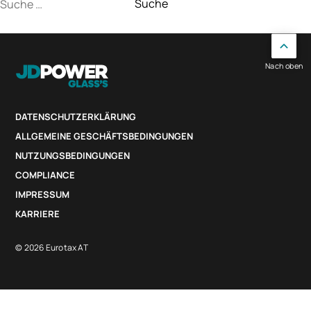
Suche
nach:
Nach oben
DATENSCHUTZERKLÄRUNG
ALLGEMEINE GESCHÄFTSBEDINGUNGEN
NUTZUNGSBEDINGUNGEN
COMPLIANCE
IMPRESSUM
KARRIERE
© 2026 Eurotax AT