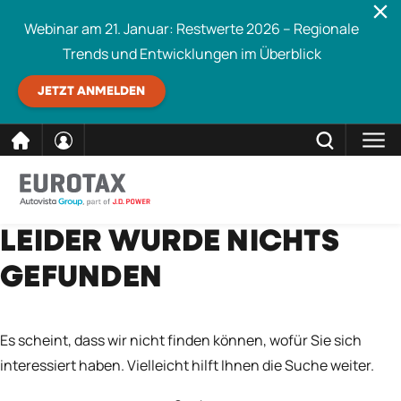
Webinar am 21. Januar: Restwerte 2026 – Regionale
Trends und Entwicklungen im Überblick
JETZT ANMELDEN
direkt
SCHLIESSEN
LEIDER WURDE NICHTS
Eurotax durchsuchen
zum
GEFUNDEN
Inhalt
Es scheint, dass wir nicht finden können, wofür Sie sich
interessiert haben. Vielleicht hilft Ihnen die Suche weiter.