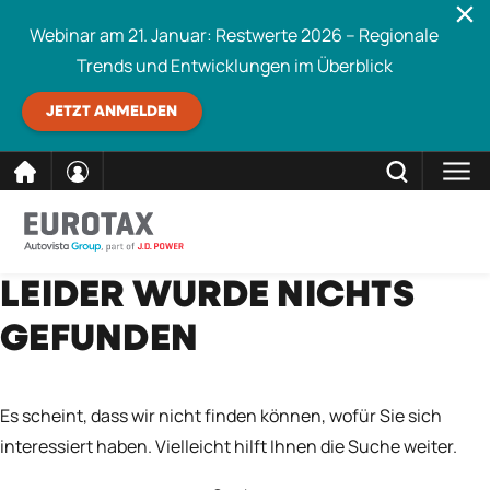
Webinar am 21. Januar: Restwerte 2026 – Regionale
Trends und Entwicklungen im Überblick
JETZT ANMELDEN
direkt
SCHLIESSEN
LEIDER WURDE NICHTS
Eurotax durchsuchen
zum
GEFUNDEN
Inhalt
Es scheint, dass wir nicht finden können, wofür Sie sich
interessiert haben. Vielleicht hilft Ihnen die Suche weiter.