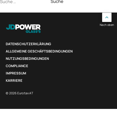
Suche
nach:
Nach oben
DATENSCHUTZERKLÄRUNG
ALLGEMEINE GESCHÄFTSBEDINGUNGEN
NUTZUNGSBEDINGUNGEN
COMPLIANCE
IMPRESSUM
KARRIERE
© 2026 Eurotax AT