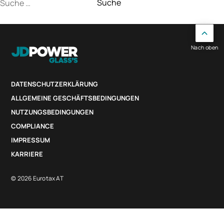
Suche
nach:
Nach oben
DATENSCHUTZERKLÄRUNG
ALLGEMEINE GESCHÄFTSBEDINGUNGEN
NUTZUNGSBEDINGUNGEN
COMPLIANCE
IMPRESSUM
KARRIERE
© 2026 Eurotax AT