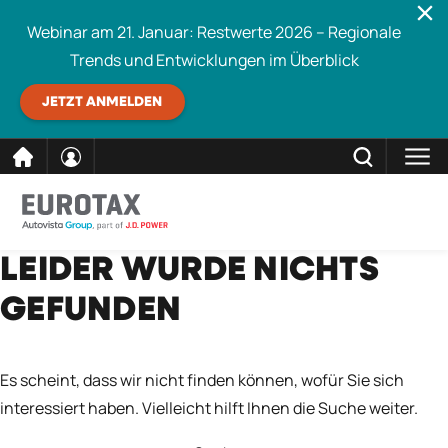
Webinar am 21. Januar: Restwerte 2026 – Regionale
Trends und Entwicklungen im Überblick
JETZT ANMELDEN
direkt
SCHLIESSEN
LEIDER WURDE NICHTS
Eurotax durchsuchen
zum
GEFUNDEN
Inhalt
Es scheint, dass wir nicht finden können, wofür Sie sich
interessiert haben. Vielleicht hilft Ihnen die Suche weiter.