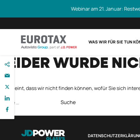
Webinar am 21. Januar: Restw
WAS WIR FÜR SIE TUN K
direkt
LEIDER WURDE NI
Eurotax durchs
zum
Inhalt
Es scheint, dass wir nicht finden können, wofür Sie sich intere
Suche
nach:
DATENSCHUTZERKLÄRUN