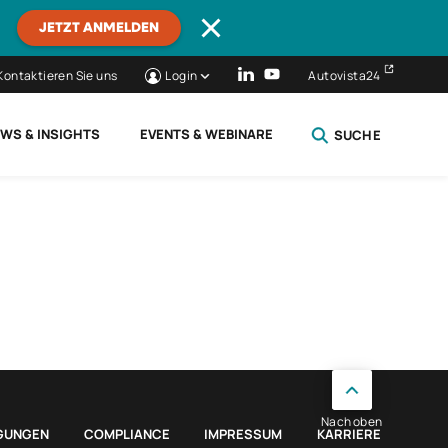
JETZT ANMELDEN
Kontaktieren Sie uns
Login
Autovista24
WS & INSIGHTS
EVENTS & WEBINARE
SUCHE
SCHLIESSEN
Nach oben
GUNGEN
COMPLIANCE
IMPRESSUM
KARRIERE