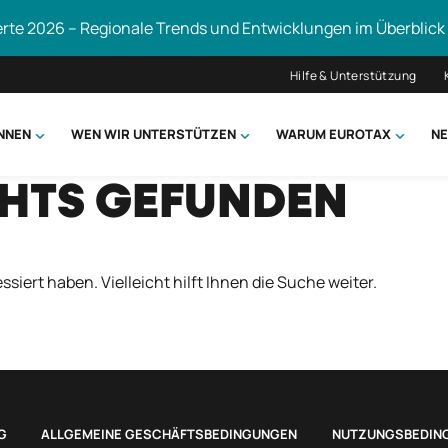
erte 2026 – Regionale Trends und Entwicklungen im Überblick
Hilfe & Unterstützung
ÖNNEN
WEN WIR UNTERSTÜTZEN
WARUM EUROTAX
NE
CHTS GEFUNDEN
uchen
ssiert haben. Vielleicht hilft Ihnen die Suche weiter.
G
ALLGEMEINE GESCHÄFTSBEDINGUNGEN
NUTZUNGSBEDIN