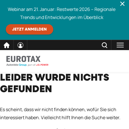
Webinar am 21. Januar: Restwerte 2026 – Regionale
Trends und Entwicklungen im Überblick
JETZT ANMELDEN
direkt
SCHLIESSEN
LEIDER WURDE NICHTS
Eurotax durchsuchen
zum
GEFUNDEN
Inhalt
Es scheint, dass wir nicht finden können, wofür Sie sich
interessiert haben. Vielleicht hilft Ihnen die Suche weiter.