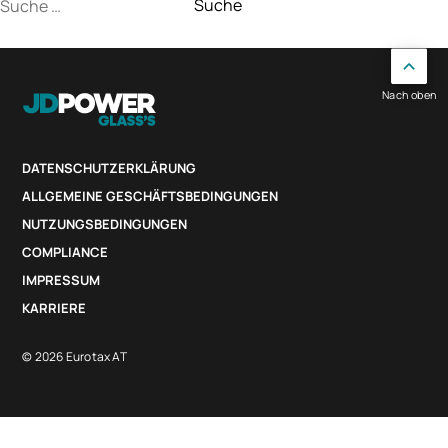
Suche
nach:
Nach oben
DATENSCHUTZERKLÄRUNG
ALLGEMEINE GESCHÄFTSBEDINGUNGEN
NUTZUNGSBEDINGUNGEN
COMPLIANCE
IMPRESSUM
KARRIERE
© 2026 Eurotax AT