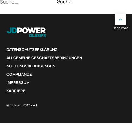
Suche
nach:
Nach oben
DATENSCHUTZERKLÄRUNG
ALLGEMEINE GESCHÄFTSBEDINGUNGEN
NUTZUNGSBEDINGUNGEN
COMPLIANCE
IMPRESSUM
KARRIERE
© 2026 Eurotax AT