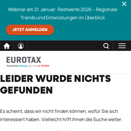
Webinar am 21. Januar: Restwerte 2026 – Regionale
Trends und Entwicklungen im Überblick
JETZT ANMELDEN
direkt
SCHLIESSEN
LEIDER WURDE NICHTS
Eurotax durchsuchen
zum
GEFUNDEN
Inhalt
Es scheint, dass wir nicht finden können, wofür Sie sich
interessiert haben. Vielleicht hilft Ihnen die Suche weiter.