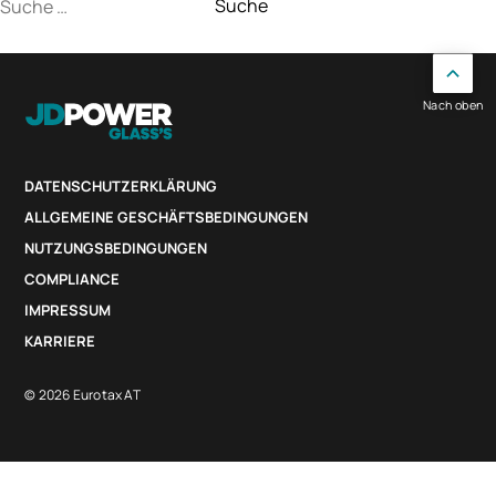
Suche
nach:
Nach oben
DATENSCHUTZERKLÄRUNG
ALLGEMEINE GESCHÄFTSBEDINGUNGEN
NUTZUNGSBEDINGUNGEN
COMPLIANCE
IMPRESSUM
KARRIERE
© 2026 Eurotax AT