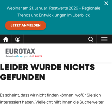
Webinar am 21. Januar: Restwerte 2026 – Regionale
Trends und Entwicklungen im Überblick
JETZT ANMELDEN
direkt
SCHLIESSEN
LEIDER WURDE NICHTS
Eurotax durchsuchen
zum
GEFUNDEN
Inhalt
Es scheint, dass wir nicht finden können, wofür Sie sich
interessiert haben. Vielleicht hilft Ihnen die Suche weiter.