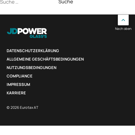
Suche
nach:
Nach oben
DATENSCHUTZERKLÄRUNG
ALLGEMEINE GESCHÄFTSBEDINGUNGEN
NUTZUNGSBEDINGUNGEN
COMPLIANCE
IMPRESSUM
KARRIERE
© 2026 Eurotax AT