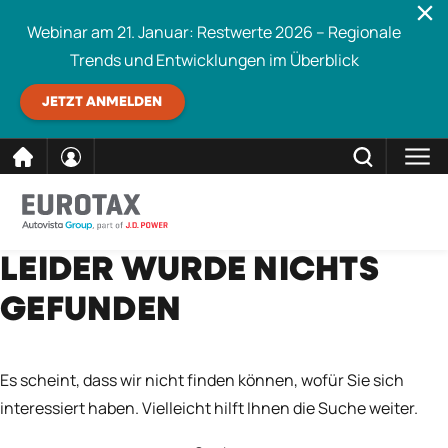
Webinar am 21. Januar: Restwerte 2026 – Regionale
Trends und Entwicklungen im Überblick
JETZT ANMELDEN
direkt
SCHLIESSEN
LEIDER WURDE NICHTS
Eurotax durchsuchen
zum
GEFUNDEN
Inhalt
Es scheint, dass wir nicht finden können, wofür Sie sich
interessiert haben. Vielleicht hilft Ihnen die Suche weiter.