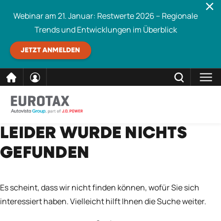
Webinar am 21. Januar: Restwerte 2026 – Regionale
Trends und Entwicklungen im Überblick
JETZT ANMELDEN
direkt
SCHLIESSEN
LEIDER WURDE NICHTS
Eurotax durchsuchen
zum
GEFUNDEN
Inhalt
Es scheint, dass wir nicht finden können, wofür Sie sich
interessiert haben. Vielleicht hilft Ihnen die Suche weiter.