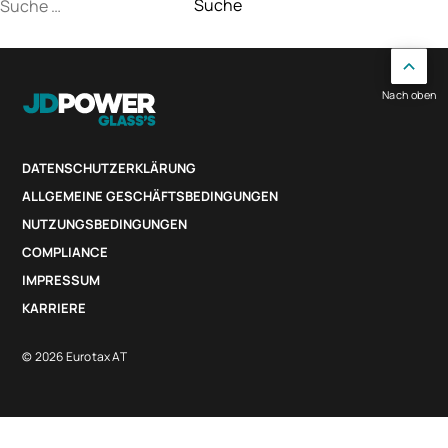
Suche
nach:
Nach oben
DATENSCHUTZERKLÄRUNG
ALLGEMEINE GESCHÄFTSBEDINGUNGEN
NUTZUNGSBEDINGUNGEN
COMPLIANCE
IMPRESSUM
KARRIERE
© 2026 Eurotax AT