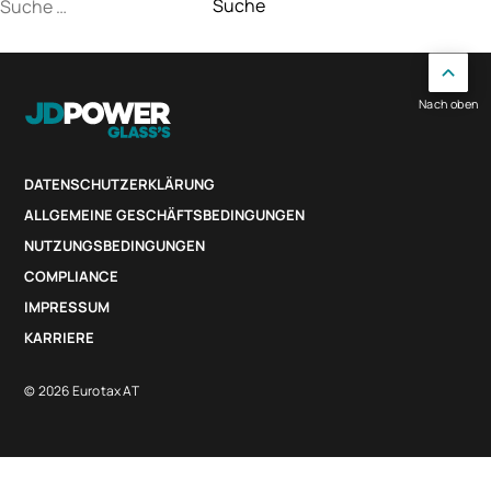
Suche
nach:
Nach oben
DATENSCHUTZERKLÄRUNG
ALLGEMEINE GESCHÄFTSBEDINGUNGEN
NUTZUNGSBEDINGUNGEN
COMPLIANCE
IMPRESSUM
KARRIERE
© 2026 Eurotax AT