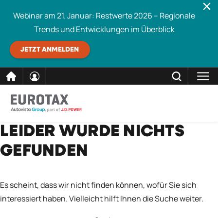
Webinar am 21. Januar: Restwerte 2026 – Regionale
Trends und Entwicklungen im Überblick
JETZT ANMELDEN
direkt
SCHLIESSEN
LEIDER WURDE NICHTS
Eurotax durchsuchen
zum
GEFUNDEN
Inhalt
Es scheint, dass wir nicht finden können, wofür Sie sich
interessiert haben. Vielleicht hilft Ihnen die Suche weiter.