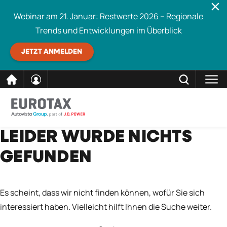
Webinar am 21. Januar: Restwerte 2026 – Regionale
Trends und Entwicklungen im Überblick
JETZT ANMELDEN
direkt
SCHLIESSEN
LEIDER WURDE NICHTS
Eurotax durchsuchen
zum
GEFUNDEN
Inhalt
Es scheint, dass wir nicht finden können, wofür Sie sich
interessiert haben. Vielleicht hilft Ihnen die Suche weiter.