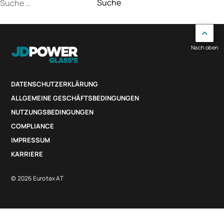
Suche
nach:
Nach oben
DATENSCHUTZERKLÄRUNG
ALLGEMEINE GESCHÄFTSBEDINGUNGEN
NUTZUNGSBEDINGUNGEN
COMPLIANCE
IMPRESSUM
KARRIERE
© 2026 Eurotax AT