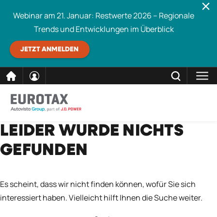
Webinar am 21. Januar: Restwerte 2026 – Regionale
Trends und Entwicklungen im Überblick
JETZT ANMELDEN
direkt
SCHLIESSEN
LEIDER WURDE NICHTS
Eurotax durchsuchen
zum
GEFUNDEN
Inhalt
Es scheint, dass wir nicht finden können, wofür Sie sich
interessiert haben. Vielleicht hilft Ihnen die Suche weiter.