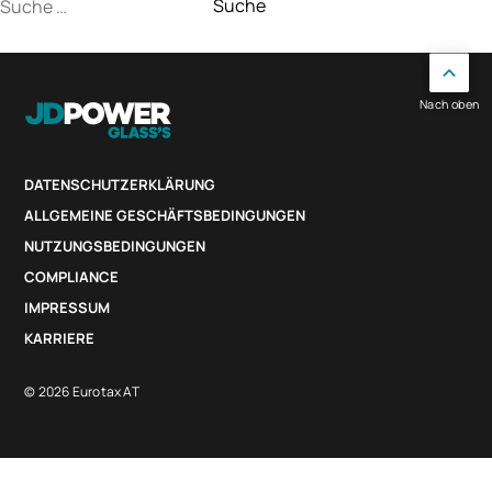
Suche
nach:
Nach oben
DATENSCHUTZERKLÄRUNG
ALLGEMEINE GESCHÄFTSBEDINGUNGEN
NUTZUNGSBEDINGUNGEN
COMPLIANCE
IMPRESSUM
KARRIERE
© 2026 Eurotax AT