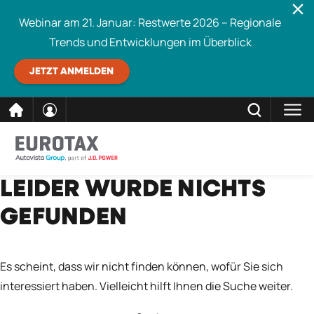
Webinar am 21. Januar: Restwerte 2026 – Regionale
Trends und Entwicklungen im Überblick
JETZT ANMELDEN
direkt
SCHLIESSEN
LEIDER WURDE NICHTS
Eurotax durchsuchen
zum
GEFUNDEN
Inhalt
Es scheint, dass wir nicht finden können, wofür Sie sich
interessiert haben. Vielleicht hilft Ihnen die Suche weiter.