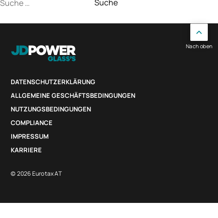
Suche
nach:
Nach oben
DATENSCHUTZERKLÄRUNG
ALLGEMEINE GESCHÄFTSBEDINGUNGEN
NUTZUNGSBEDINGUNGEN
COMPLIANCE
IMPRESSUM
KARRIERE
© 2026 Eurotax AT