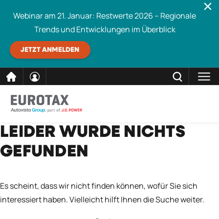
Webinar am 21. Januar: Restwerte 2026 – Regionale
Trends und Entwicklungen im Überblick
JETZT ANMELDEN
direkt
SCHLIESSEN
LEIDER WURDE NICHTS
Eurotax durchsuchen
zum
GEFUNDEN
Inhalt
Es scheint, dass wir nicht finden können, wofür Sie sich
interessiert haben. Vielleicht hilft Ihnen die Suche weiter.