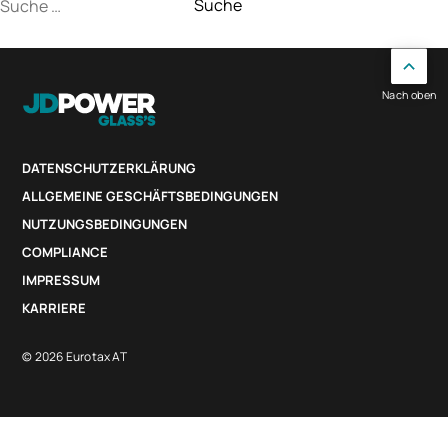
Suche
nach:
Nach oben
DATENSCHUTZERKLÄRUNG
ALLGEMEINE GESCHÄFTSBEDINGUNGEN
NUTZUNGSBEDINGUNGEN
COMPLIANCE
IMPRESSUM
KARRIERE
© 2026 Eurotax AT