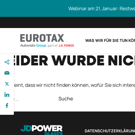
Webinar am 21. Januar: Restw
WAS WIR FÜR SIE TUN K
direkt
LEIDER WURDE NI
Eurotax durchs
zum
Inhalt
Es scheint, dass wir nicht finden können, wofür Sie sich intere
Suche
nach:
DATENSCHUTZERKLÄRUN