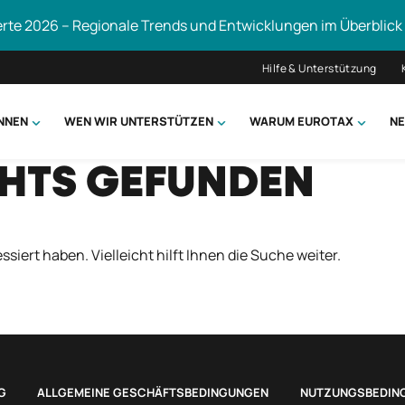
erte 2026 – Regionale Trends und Entwicklungen im Überblick
Hilfe & Unterstützung
ÖNNEN
WEN WIR UNTERSTÜTZEN
WARUM EUROTAX
NE
CHTS GEFUNDEN
uchen
ssiert haben. Vielleicht hilft Ihnen die Suche weiter.
G
ALLGEMEINE GESCHÄFTSBEDINGUNGEN
NUTZUNGSBEDIN