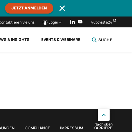
JETZT ANMELDEN
Kontaktieren Sie uns
Login
Autovista24
WS & INSIGHTS
EVENTS & WEBINARE
SUCHE
SCHLIESSEN
Nach oben
GUNGEN
COMPLIANCE
IMPRESSUM
KARRIERE