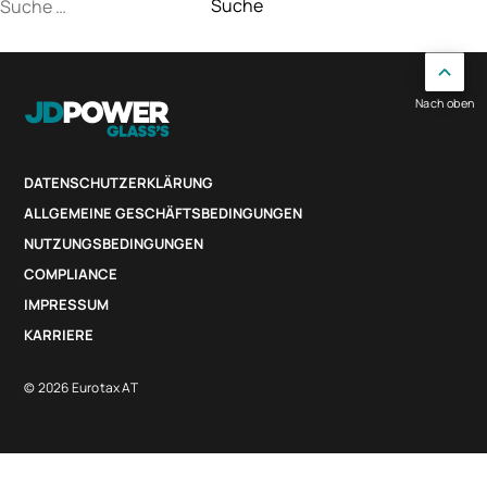
Suche
nach:
Nach oben
DATENSCHUTZERKLÄRUNG
ALLGEMEINE GESCHÄFTSBEDINGUNGEN
NUTZUNGSBEDINGUNGEN
COMPLIANCE
IMPRESSUM
KARRIERE
© 2026 Eurotax AT