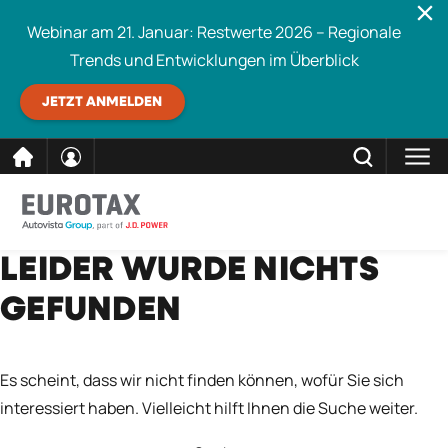
Webinar am 21. Januar: Restwerte 2026 – Regionale
Trends und Entwicklungen im Überblick
JETZT ANMELDEN
direkt
SCHLIESSEN
LEIDER WURDE NICHTS
Eurotax durchsuchen
zum
GEFUNDEN
Inhalt
Es scheint, dass wir nicht finden können, wofür Sie sich
interessiert haben. Vielleicht hilft Ihnen die Suche weiter.