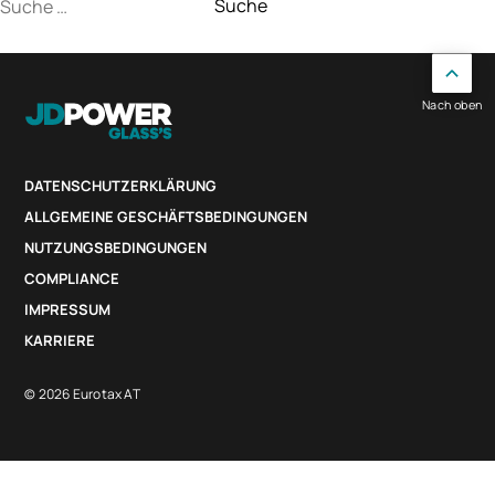
Suche
nach:
Nach oben
DATENSCHUTZERKLÄRUNG
ALLGEMEINE GESCHÄFTSBEDINGUNGEN
NUTZUNGSBEDINGUNGEN
COMPLIANCE
IMPRESSUM
KARRIERE
© 2026 Eurotax AT