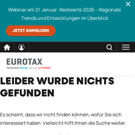
Webinar am 21. Januar: Restwerte 2026 – Regionale
Trends und Entwicklungen im Überblick
JETZT ANMELDEN
direkt
SCHLIESSEN
LEIDER WURDE NICHTS
Eurotax durchsuchen
zum
GEFUNDEN
Inhalt
Es scheint, dass wir nicht finden können, wofür Sie sich
interessiert haben. Vielleicht hilft Ihnen die Suche weiter.