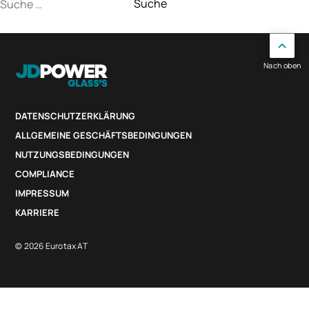
Suche
nach:
Nach oben
DATENSCHUTZERKLÄRUNG
ALLGEMEINE GESCHÄFTSBEDINGUNGEN
NUTZUNGSBEDINGUNGEN
COMPLIANCE
IMPRESSUM
KARRIERE
© 2026 Eurotax AT