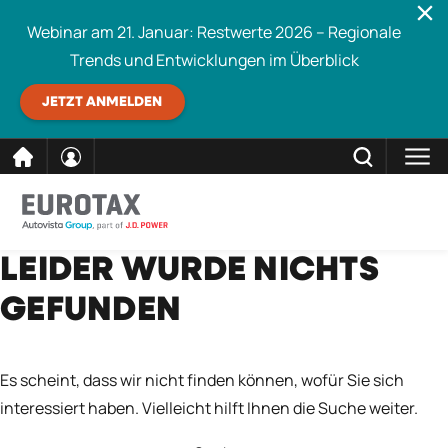
Webinar am 21. Januar: Restwerte 2026 – Regionale
Trends und Entwicklungen im Überblick
JETZT ANMELDEN
direkt
SCHLIESSEN
LEIDER WURDE NICHTS
Eurotax durchsuchen
zum
GEFUNDEN
Inhalt
Es scheint, dass wir nicht finden können, wofür Sie sich
interessiert haben. Vielleicht hilft Ihnen die Suche weiter.