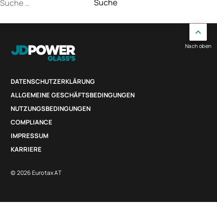
Suche
nach:
Nach oben
DATENSCHUTZERKLÄRUNG
ALLGEMEINE GESCHÄFTSBEDINGUNGEN
NUTZUNGSBEDINGUNGEN
COMPLIANCE
IMPRESSUM
KARRIERE
© 2026 Eurotax AT