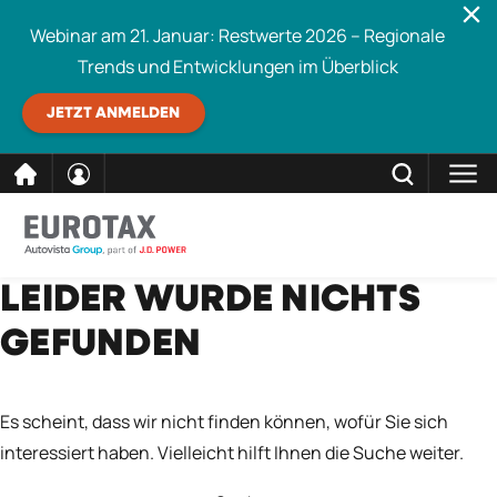
Webinar am 21. Januar: Restwerte 2026 – Regionale
Trends und Entwicklungen im Überblick
JETZT ANMELDEN
direkt
SCHLIESSEN
LEIDER WURDE NICHTS
Eurotax durchsuchen
zum
GEFUNDEN
Inhalt
Es scheint, dass wir nicht finden können, wofür Sie sich
interessiert haben. Vielleicht hilft Ihnen die Suche weiter.