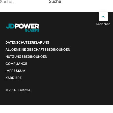
Suche
nach:
Nach oben
DATENSCHUTZERKLÄRUNG
ALLGEMEINE GESCHÄFTSBEDINGUNGEN
NUTZUNGSBEDINGUNGEN
COMPLIANCE
IMPRESSUM
KARRIERE
© 2026 Eurotax AT