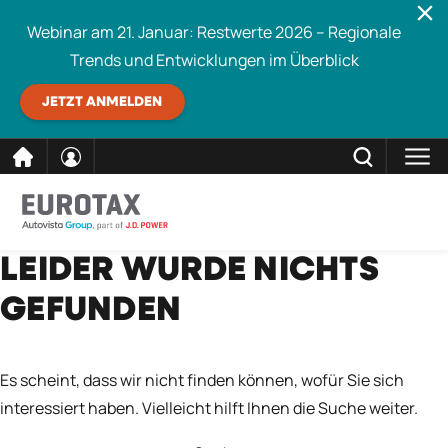
Webinar am 21. Januar: Restwerte 2026 – Regionale
Trends und Entwicklungen im Überblick
JETZT ANMELDEN
direkt
SCHLIESSEN
LEIDER WURDE NICHTS
Eurotax durchsuchen
zum
GEFUNDEN
Inhalt
Es scheint, dass wir nicht finden können, wofür Sie sich
interessiert haben. Vielleicht hilft Ihnen die Suche weiter.