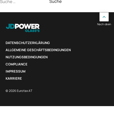
Suche
nach:
Nach oben
DATENSCHUTZERKLÄRUNG
ALLGEMEINE GESCHÄFTSBEDINGUNGEN
NUTZUNGSBEDINGUNGEN
COMPLIANCE
IMPRESSUM
KARRIERE
© 2026 Eurotax AT