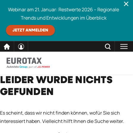
Webinar am 21. Januar: Restwerte 2026 – Regionale
Trends und Entwicklungen im Überblick
JETZT ANMELDEN
direkt
SCHLIESSEN
LEIDER WURDE NICHTS
Eurotax durchsuchen
zum
GEFUNDEN
Inhalt
Es scheint, dass wir nicht finden können, wofür Sie sich
interessiert haben. Vielleicht hilft Ihnen die Suche weiter.