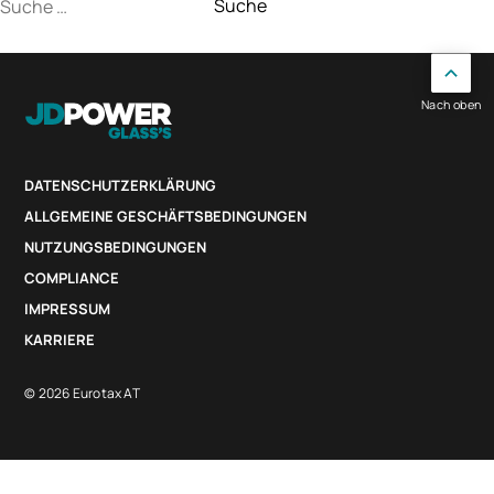
Suche
nach:
Nach oben
DATENSCHUTZERKLÄRUNG
ALLGEMEINE GESCHÄFTSBEDINGUNGEN
NUTZUNGSBEDINGUNGEN
COMPLIANCE
IMPRESSUM
KARRIERE
© 2026 Eurotax AT