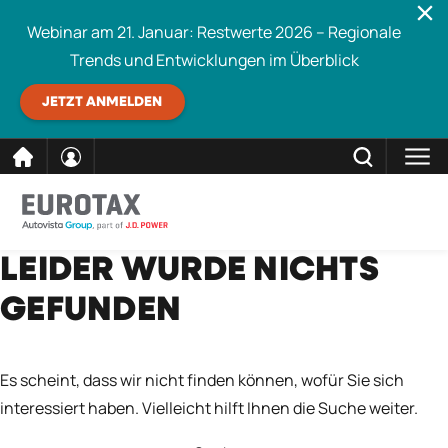
Webinar am 21. Januar: Restwerte 2026 – Regionale
Trends und Entwicklungen im Überblick
JETZT ANMELDEN
direkt
SCHLIESSEN
LEIDER WURDE NICHTS
Eurotax durchsuchen
zum
GEFUNDEN
Inhalt
Es scheint, dass wir nicht finden können, wofür Sie sich
interessiert haben. Vielleicht hilft Ihnen die Suche weiter.