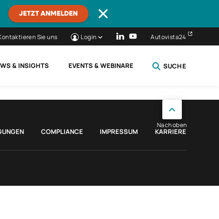
JETZT ANMELDEN
Kontaktieren Sie uns
Login
Autovista24
WS & INSIGHTS
EVENTS & WEBINARE
SUCHE
SCHLIESSEN
Nach oben
GUNGEN
COMPLIANCE
IMPRESSUM
KARRIERE