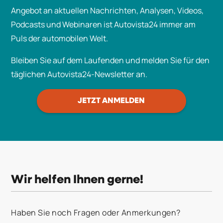
werten ab dem 36. Monat relativ stark ab; alle
Bewertung dieser Fahrzeuge tw. deutlich
Angebot an aktuellen Nachrichten, Analysen, Videos,
Ausstattungen werden gleichbehandelt.
höher. Das entspricht aber den aktuellen
Podcasts und Webinaren ist Autovista24 immer am
Markt-Gegebenheiten.
Puls der automobilen Welt.
Bei den häufigsten Fahrleistungen, also der
Bleiben Sie auf dem Laufenden und melden Sie für den
Mehrheit der Fahrzeuge am Markt, wird die
täglichen Autovista24-Newsletter an.
neue KM-Korrektur keinen starken Einfluss
auf die Bewertung haben.
JETZT ANMELDEN
Wir helfen Ihnen gerne!
Haben Sie noch Fragen oder Anmerkungen?