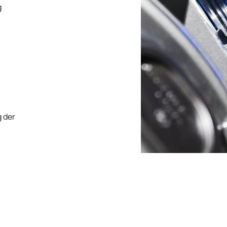
g
 der