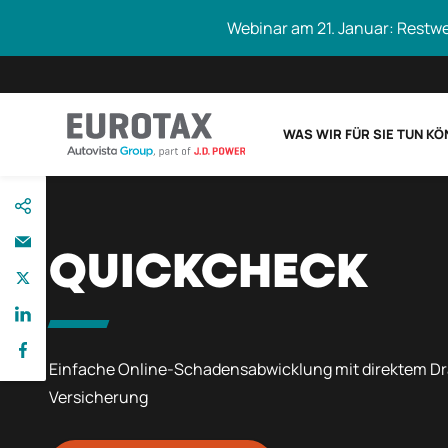
Webinar am 21. Januar: Restw
WAS WIR FÜR SIE TUN K
direkt
Eurotax durchs
zum
Inhalt
QUICKCHECK
Einfache Online-Schadensabwicklung mit direktem Dr
Versicherung