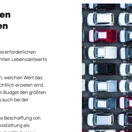
len
en
ie erforderlichen
amten Lebenszeitwerts
, welchen Wert das
tlich erzielen wird,
em Budget den größten
 auch bei der
ie Beschaffung von
usstattung als