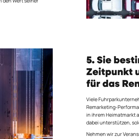
h den Wert seiner
5. Sie bes
Zeitpunkt 
für das Re
Viele Fuhrparkunterneh
Remarketing-Performanc
in ihrem Heimatmarkt
dabei unterstützen, so
Nehmen wir zur Verans