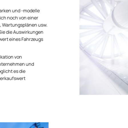
arken und -modelle
lich noch von einer
n, Wartungsplänen usw.
Sie die Auswirkungen
wert eines Fahrzeugs
ikation von
enunternehmen und
licht es die
verkaufswert