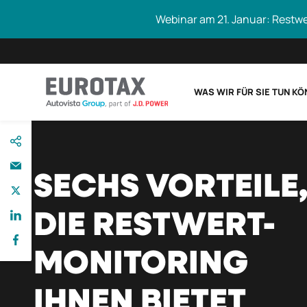
Webinar am 21. Januar: Restw
WAS WIR FÜR SIE TUN K
direkt
Eurotax durchs
zum
Inhalt
SECHS VORTEILE
DIE RESTWERT-
MONITORING
IHNEN BIETET