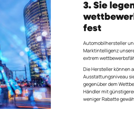
3. Sie lege
wettbewerb
fest
Automobilhersteller un
Marktintelligenz unsere
extrem wettbewerbsfäh
Die Hersteller können 
Ausstattungsniveau si
gegenüber dem Wettbew
Händler mit günstigeren
weniger Rabatte gewä