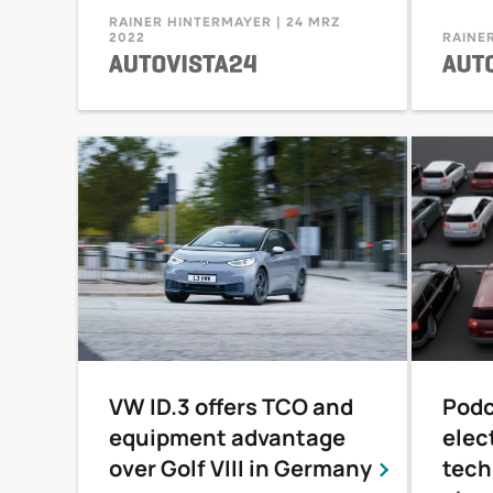
RAINER HINTERMAYER | 24 MRZ
2022
RAINER
VW ID.3 offers TCO and
Podc
equipment advantage
elec
over Golf VIII in Germany
tech