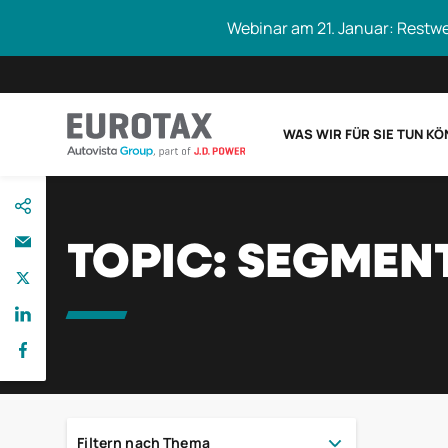
Webinar am 21. Januar: Restw
WAS WIR FÜR SIE TUN K
direkt
Eurotax durchs
zum
Inhalt
TOPIC:
SEGMEN
Filtern nach Thema