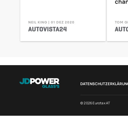
chan
NEIL KING | 01 DEZ 2020
TOM G
DATENSCHUTZERKLÄRUN
© 2026 Eurotax AT