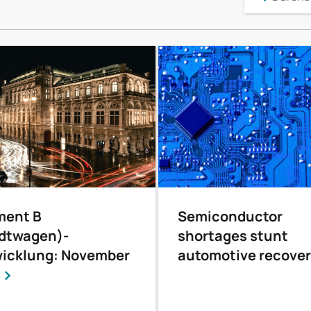
ment B
Semiconductor
dtwagen)-
shortages stunt
icklung: November
automotive recove