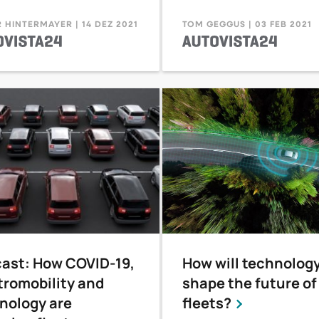
 HINTERMAYER | 14 DEZ 2021
TOM GEGGUS | 03 FEB 2021
ast: How COVID-19,
How will technolog
tromobility and
shape the future of
nology are
fleets?