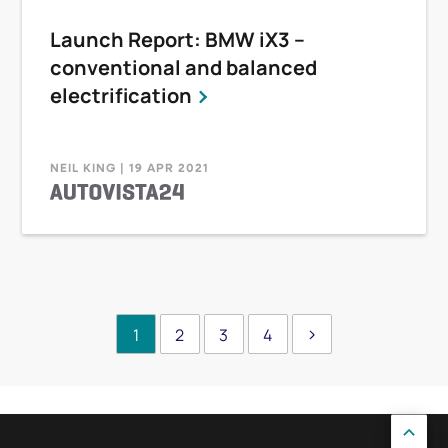
Launch Report: BMW iX3 –
conventional and balanced
electrification
NEIL KING | 19 APR 2021
1
2
3
4