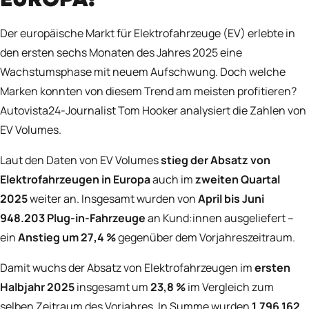
EUROPA?
Der europäische Markt für Elektrofahrzeuge (EV) erlebte in
den ersten sechs Monaten des Jahres 2025 eine
Wachstumsphase mit neuem Aufschwung. Doch welche
Marken konnten von diesem Trend am meisten profitieren?
Autovista24-Journalist Tom Hooker analysiert die Zahlen von
EV Volumes.
Laut den Daten von EV Volumes
stieg der Absatz von
Elektrofahrzeugen in Europa
auch im
zweiten Quartal
2025
weiter an. Insgesamt wurden von
April bis Juni
948.203 Plug-in-Fahrzeuge
an Kund:innen ausgeliefert –
ein
Anstieg um 27,4 %
gegenüber dem Vorjahreszeitraum.
Damit wuchs der Absatz von Elektrofahrzeugen im
ersten
Halbjahr 2025
insgesamt um
23,8 %
im Vergleich zum
selben Zeitraum des Vorjahres. In Summe wurden
1.796.162