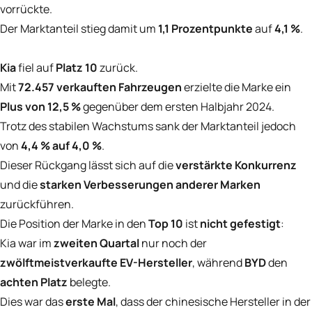
vorrückte.
Der Marktanteil stieg damit um
1,1 Prozentpunkte
auf
4,1 %
.
Kia
fiel auf
Platz 10
zurück.
Mit
72.457 verkauften Fahrzeugen
erzielte die Marke ein
Plus von 12,5 %
gegenüber dem ersten Halbjahr 2024.
Trotz des stabilen Wachstums sank der Marktanteil jedoch
von
4,4 % auf 4,0 %
.
Dieser Rückgang lässt sich auf die
verstärkte Konkurrenz
und die
starken Verbesserungen anderer Marken
zurückführen.
Die Position der Marke in den
Top 10
ist
nicht gefestigt
:
Kia war im
zweiten Quartal
nur noch der
zwölftmeistverkaufte EV-Hersteller
, während
BYD
den
achten Platz
belegte.
Dies war das
erste Mal
, dass der chinesische Hersteller in der