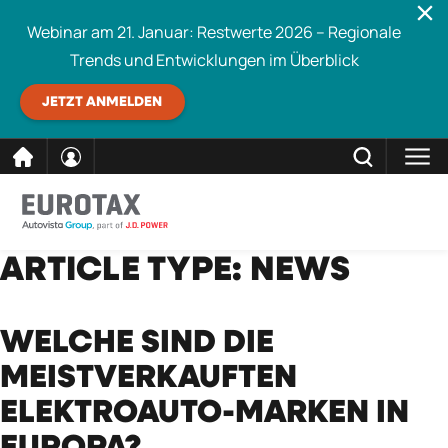
Webinar am 21. Januar: Restwerte 2026 – Regionale
Trends und Entwicklungen im Überblick
JETZT ANMELDEN
direkt
SCHLIESSEN
ARTICLE TYPE:
NEWS
Eurotax durchsuchen
zum
Inhalt
WELCHE SIND DIE
MEISTVERKAUFTEN
ELEKTROAUTO-MARKEN IN