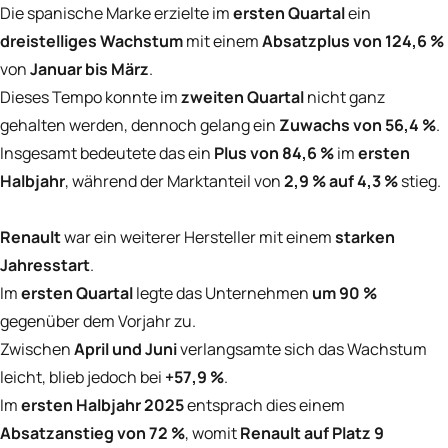
Die spanische Marke erzielte im
ersten Quartal
ein
dreistelliges Wachstum
mit einem
Absatzplus von 124,6 %
von
Januar bis März
.
Dieses Tempo konnte im
zweiten Quartal
nicht ganz
gehalten werden, dennoch gelang ein
Zuwachs von 56,4 %
.
Insgesamt bedeutete das ein
Plus von 84,6 %
im
ersten
Halbjahr
, während der Marktanteil von
2,9 % auf 4,3 %
stieg.
Renault
war ein weiterer Hersteller mit einem
starken
Jahresstart
.
Im
ersten Quartal
legte das Unternehmen
um 90 %
gegenüber dem Vorjahr zu.
Zwischen
April und Juni
verlangsamte sich das Wachstum
leicht, blieb jedoch bei
+57,9 %
.
Im
ersten Halbjahr 2025
entsprach dies einem
Absatzanstieg von 72 %
, womit
Renault auf Platz 9