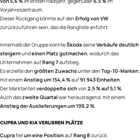
von 5,6 %
im ersten Halbjahr, gegenüber
6,5 %
im
Vorjahreszeitraum.
Dieser Rückgang könnte auf den
Erfolg von VW
zurückzuführen sein, das die Rangliste anführt.
Innerhalb der Gruppe konnte
Škoda
seine
Verkäufe deutlich
steigern
und
einen Platz gutmachen
, wodurch das
Unternehmen auf
Rang 7
aufstieg.
Es erzielte den
größten Zuwachs
unter den
Top-10-Marken
,
mit einem
Anstieg um 154,4 %
auf
91.943 Einheiten
.
Der Marktanteil
verdoppelte sich
von
2,5 % auf 5,1 %
.
Auch das
zweite Quartal
war herausragend, mit einem
Anstieg der Auslieferungen um 199,2 %
.
CUPRA UND KIA VERLIEREN PLÄTZE
Cupra
fiel
um eine Position
auf
Rang 8
zurück.