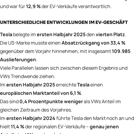
und war für
12,9 %
der EV-Verkäufe verantwortlich.
UNTERSCHIEDLICHE ENTWICKLUNGEN IM EV-GESCHÄFT
Tesla
belegte im
ersten Halbjahr 2025
den
vierten Platz
.
Die US-Marke musste einen
Absatzrückgang von 33,4 %
gegenüber dem Vorjahr hinnehmen, mit insgesamt
109.985
Auslieferungen
.
Viele Parallelen lassen sich zwischen diesem Ergebnis und
VWs Trendwende ziehen.
Im
ersten Halbjahr 2025
erreichte
Tesla
einen
europäischen Marktanteil von 6,1 %
.
Das sind
0,4 Prozentpunkte weniger
als VWs Anteil im
gleichen Zeitraum des Vorjahres.
Im
ersten Halbjahr 2024
führte Tesla den Markt noch an und
hielt
11,4 %
der regionalen EV-Verkäufe –
genau jenen