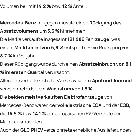
Volumen bei, mit
14,2 %
bzw.
12 %
Anteil.
Mercedes-Benz
hingegen musste einen
Rückgang des
Absatzvolumens um 3,5 %
hinnehmen.
Die Marke verkaufte insgesamt
121.986 Fahrzeuge
, was
einem
Marktanteil von 6,8 %
entspricht – ein Rückgang von
8,7 %
im Vorjahr.
Dieser Rückgang wurde durch einen
Absatzeinbruch von 8,1
% im ersten Quartal
verursacht.
Allerdings erholte sich die Marke zwischen
April und Juni
und
verzeichnete dort ein
Wachstum von 1,5 %
.
Die
beiden meistverkauften Elektrofahrzeuge
von
Mercedes-Benz waren der
vollelektrische EQA
und der
EQB
,
die
16,9 %
bzw.
14,1 %
der europäischen EV-Verkäufe der
Marke ausmachten.
Auch der
GLC PHEV
verzeichnete erhebliche Auslieferungen