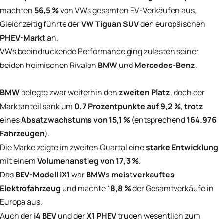
machten
56,5 %
von VWs gesamten EV-Verkäufen aus.
Gleichzeitig führte der
VW Tiguan SUV
den europäischen
PHEV-Markt
an.
VWs beeindruckende Performance ging zulasten seiner
beiden heimischen Rivalen
BMW
und
Mercedes-Benz
.
BMW
belegte zwar weiterhin den
zweiten Platz
, doch der
Marktanteil sank um
0,7 Prozentpunkte auf 9,2 %
,
trotz
eines
Absatzwachstums von 15,1 %
(entsprechend
164.976
Fahrzeugen
).
Die Marke zeigte im zweiten Quartal eine
starke Entwicklung
mit einem
Volumenanstieg von 17,3 %
.
Das
BEV-Modell iX1
war
BMWs meistverkauftes
Elektrofahrzeug
und machte
18,8 %
der Gesamtverkäufe in
Europa aus.
Auch der
i4 BEV
und der
X1 PHEV
trugen wesentlich zum