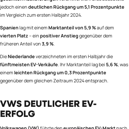
jedoch einen
deutlichen Rückgang um 5,1 Prozentpunkte
im Vergleich zum ersten Halbjahr 2024.
Spanien
lag mit einem
Marktanteil von 5,9 %
auf dem
vierten Platz
– ein
positiver Anstieg
gegenüber dem
früheren Anteil von
3,9 %
.
Die
Niederlande
verzeichneten im ersten Halbjahr die
fünftmeisten EV-Verkäufe
. Ihr Marktanteil lag bei
5,6 %
, was
einem
leichten Rückgang um 0,3 Prozentpunkte
gegenüber dem gleichen Zeitraum 2024 entsprach.
VWS DEUTLICHER EV-
ERFOLG
Volkswagen (VW)
führte den
europäischen EV-Markt
nach