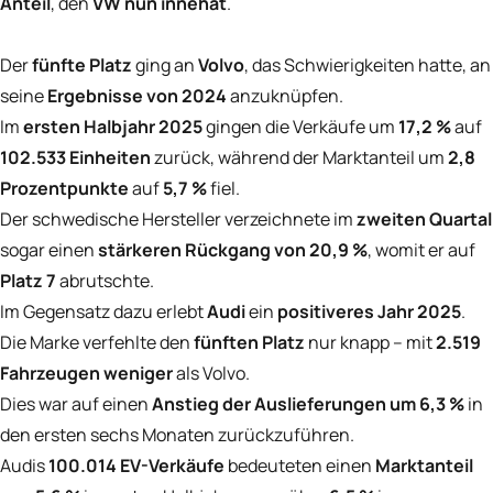
Anteil
, den
VW nun innehat
.
Der
fünfte Platz
ging an
Volvo
, das Schwierigkeiten hatte, an
seine
Ergebnisse von 2024
anzuknüpfen.
Im
ersten Halbjahr 2025
gingen die Verkäufe um
17,2 %
auf
102.533 Einheiten
zurück, während der Marktanteil um
2,8
Prozentpunkte
auf
5,7 %
fiel.
Der schwedische Hersteller verzeichnete im
zweiten Quartal
sogar einen
stärkeren Rückgang von 20,9 %
, womit er auf
Platz 7
abrutschte.
Im Gegensatz dazu erlebt
Audi
ein
positiveres Jahr 2025
.
Die Marke verfehlte den
fünften Platz
nur knapp – mit
2.519
Fahrzeugen weniger
als Volvo.
Dies war auf einen
Anstieg der Auslieferungen um 6,3 %
in
den ersten sechs Monaten zurückzuführen.
Audis
100.014 EV-Verkäufe
bedeuteten einen
Marktanteil