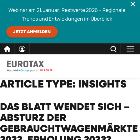
Webinar am 21. Januar: Restwerte 2026 – Regionale
Trends und Entwicklungen im Überblick
JETZT ANMELDEN
direkt
SCHLIESSEN
ARTICLE TYPE:
INSIGHTS
Eurotax durchsuchen
zum
Inhalt
DAS BLATT WENDET SICH –
ABSTURZ DER
GEBRAUCHTWAGENMÄRKTE